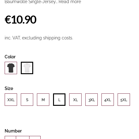
Baumwolle Single-Jersey...
Read more
€10.90
inc. VAT, excluding shipping costs.
Color
Size
XXL
S
M
L
XL
3XL
4XL
5XL
Number