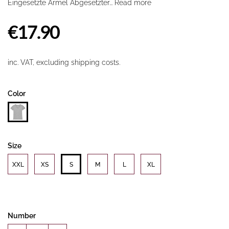
Eingesetzte Ärmel Abgesetzter...
Read more
€17.90
inc. VAT, excluding shipping costs.
Color
Size
XXL
XS
S
M
L
XL
Number