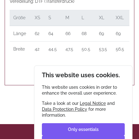
Veredelung: DTF (Transferdruck)
Größe
XS
S
M
L
XL
XXL
Länge
62
64
66
68
69
69
Breite
42
44,5
47,5
50,5
53,5
56,5
This website uses cookies.
This website uses cookies in order to
enhance the overall user experience.
Take a look at our
Legal Notice
and
Data Protection Policy
for more
information.
Only essentials