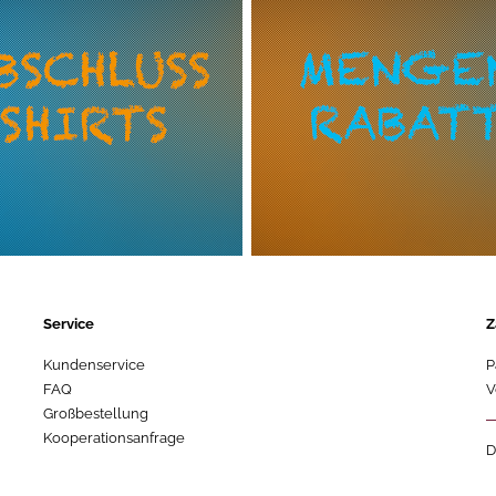
Service
Z
Kundenservice
P
FAQ
V
Großbestellung
Kooperationsanfrage
D