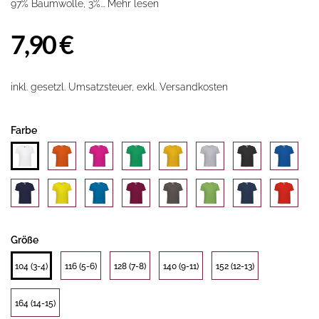
97% Baumwolle, 3%...
Mehr lesen
7,90 €
inkl. gesetzl. Umsatzsteuer, exkl. Versandkosten
Farbe
Größe
104 (3-4)
116 (5-6)
128 (7-8)
140 (9-11)
152 (12-13)
164 (14-15)