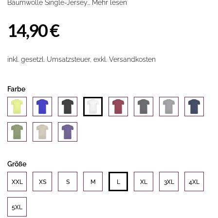
Baumwolle Single-Jersey...
Mehr lesen
14,90 €
inkl. gesetzl. Umsatzsteuer, exkl. Versandkosten
Farbe
Größe
XXL
XS
S
M
L
XL
3XL
4XL
5XL