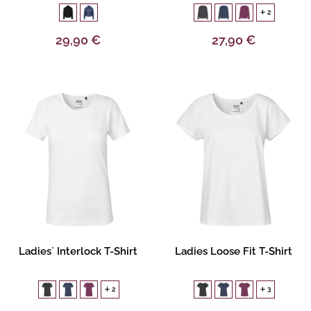
2
29,90 €
27,90 €
Gestalten
Gestalten
Ladies` Interlock T-Shirt
Ladies Loose Fit T-Shirt
2
3