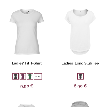
Gestalten
Gestalten
Ladies' Fit T-Shirt
Ladies` Long Slub Tee
25
9,90 €
6,90 €