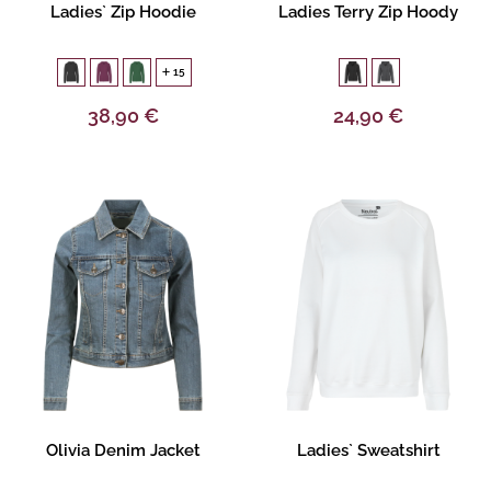
Gestalten
Gestalten
Ladies` Zip Hoodie
Ladies Terry Zip Hoody
15
38,90 €
24,90 €
Gestalten
Gestalten
Olivia Denim Jacket
Ladies` Sweatshirt