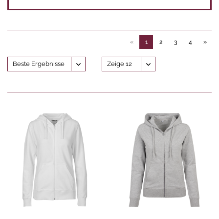
«
1
2
3
4
»