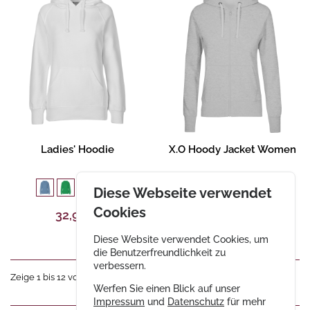
Gestalten
Produktbeschreibung
Ladies' Hoodie
X.O Hoody Jacket Women
16
1
Diese Webseite verwendet
Cookies
32,90 €
36,90 €
Diese Website verwendet Cookies, um
die Benutzerfreundlichkeit zu
verbessern.
Zeige 1 bis 12 von 40 Einträgen
«
1
2
3
4
»
Werfen Sie einen Blick auf unser
Impressum
und
Datenschutz
für mehr