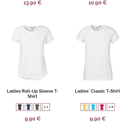
13,90 €
10,90 €
Gestalten
Gestalten
Ladies Roll-Up Sleeve T-
Ladies` Classic T-Shirt
Shirt
1
8
9,90 €
9,90 €