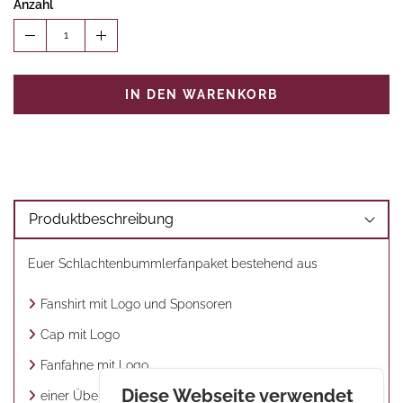
Anzahl
1
IN DEN WARENKORB
Produktbeschreibung
Euer Schlachtenbummlerfanpaket bestehend aus
Fanshirt mit Logo und Sponsoren
Cap mit Logo
Fanfahne mit Logo
Diese Webseite verwendet
einer Überraschung der Firma Printline