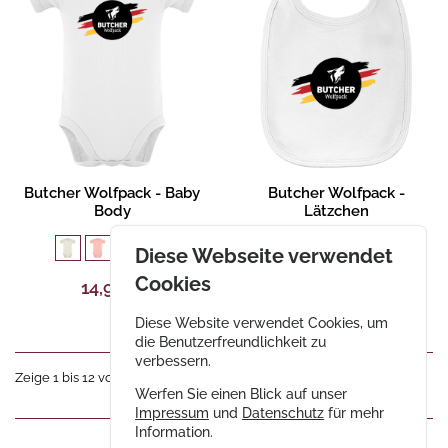
Produktbeschreibung
Produktbeschreibung
Butcher Wolfpack - Baby
Butcher Wolfpack -
Body
Lätzchen
1
Diese Webseite verwendet
Cookies
14,90 €
12,90 €
Diese Website verwendet Cookies, um
die Benutzerfreundlichkeit zu
verbessern.
Zeige 1 bis 12 von 18 Einträgen
«
1
2
»
Werfen Sie einen Blick auf unser
Impressum
und
Datenschutz
für mehr
Information.